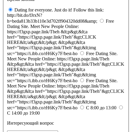
Dating for everyone. Just do it! Follow this link:
http://bit.do/fJrxN?
h=beda813b33b110e3d702ff904320dd08&amp;
Free
Dating Site. Meet New People Online:
https://f3gxp.page.link/Tbeh &lt;p&gt;&lt;a
href="https://f3gxp.page.link/Tbeh"&gt;CLICK
HERE&lt;/a&gt;&lt;/p&gt; &lt;p&gt;&lt;a
href="https://f3gxp.page.link/Tbeh"&gt;&lt;img
src="https://i.ibb.co/rH6Ky7F/best-ho
Free Dating Site.
Meet New People Online: https://f3gxp.page.link/Tbeh
&lt;p&gt;&lt;a href="https://f3gxp.page.link/Tbeh"&gt;CLICK
HERE&lt;/a&gt;&lt;/p&gt; &lt;p&gt;&lt;a
href="https://f3gxp.page.link/Tbeh"&gt;&lt;img
src="https://i.ibb.co/rH6Ky7F/best-ho
Free Dating Site.
Meet New People Online: https://f3gxp.page.link/Tbeh
&lt;p&gt;&lt;a href="https://f3gxp.page.link/Tbeh"&gt;CLICK
HERE&lt;/a&gt;&lt;/p&gt; &lt;p&gt;&lt;a
href="https://f3gxp.page.link/Tbeh"&gt;&lt;img
src="https://i.ibb.co/rH6Ky7F/best-ho
С 8:00 до 13:00
С 14:00 до 19:00
Интересующий вопрос