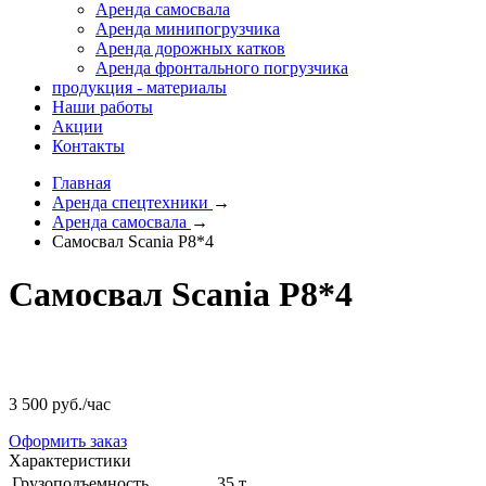
Аренда самосвала
Аренда минипогрузчика
Аренда дорожных катков
Аренда фронтального погрузчика
продукция - материалы
Наши работы
Акции
Контакты
Главная
Аренда спецтехники
→
Аренда самосвала
→
Самосвал Scania P8*4
Самосвал Scania P8*4
3 500
руб./час
Оформить заказ
Характеристики
Грузоподъемность
35 т.