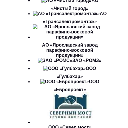
АО
«Чистый город»
АО
«Трансэлектромонтаж»
АО «Ярославский завод
парафино-восковой
продукции»
ЗАО «РОМЗ»
ООО
«Гулбахар»
ООО
«Европроект»
ООО «Север мост»